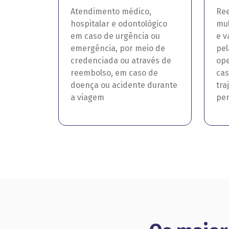
Atendimento médico,
Ree
hospitalar e odontológico
mul
em caso de urgência ou
e v
emergência, por meio de
pel
credenciada ou através de
ope
reembolso, em caso de
cas
doença ou acidente durante
tra
a viagem
pe