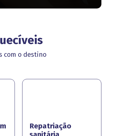
uecíveis
s com o destino
em
Repatriação
sanitária